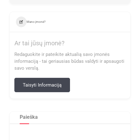
Mano įmonė?
Ar tai jūsų įmonė?
Redaguokite ir pateikite aktualią savo įmonės
informaciją - tai geriausias būdas valdyti ir apsaugoti
savo verslą.
Taisyti Informaciją
Paieška