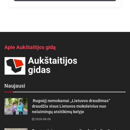
Apie Aukštaitijos gidą
Naujausi
Rugsėjį nemokamai „Lietuvos draudimas“
draudžia visus Lietuvos moksleivius nuo
nelaimingų atsitikimų kelyje
2026-08-09