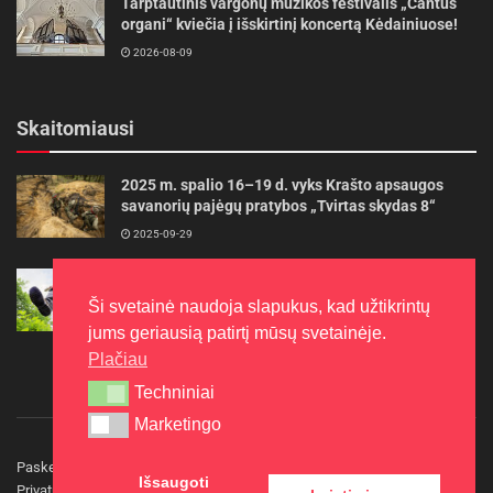
Tarptautinis vargonų muzikos festivalis „Cantus
organi“ kviečia į išskirtinį koncertą Kėdainiuose!
2026-08-09
Skaitomiausi
2025 m. spalio 16–19 d. vyks Krašto apsaugos
savanorių pajėgų pratybos „Tvirtas skydas 8“
2025-09-29
Gudrybės, kad trimerio pjovimo valas tarnautų
ilgiau
Ši svetainė naudoja slapukus, kad užtikrintų
2022-06-27
jums geriausią patirtį mūsų svetainėje.
Plačiau
Techniniai
Techniniai
Marketingo
Marketingo
Paskelbkite naujieną
Rašyti redakcijai
Reklama
Išsaugoti
Privatumo politika
Kontaktai