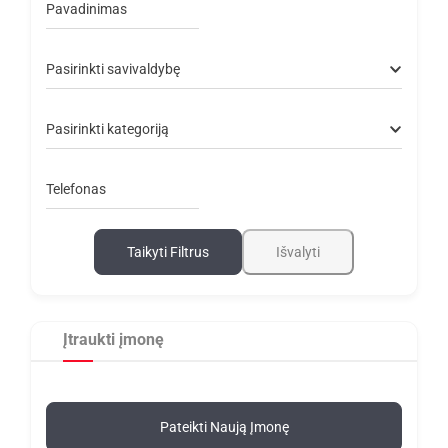
Pavadinimas
Pasirinkti savivaldybę
Pasirinkti kategoriją
Telefonas
Taikyti Filtrus
Išvalyti
Įtraukti įmonę
Pateikti Naują Įmonę