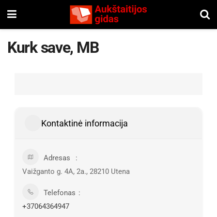
Kurk save, MB
Kontaktinė informacija
Adresas
Vaižganto g. 4A, 2a., 28210 Utena
Telefonas
+37064364947