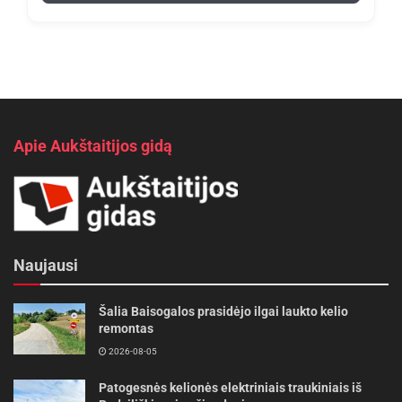
Apie Aukštaitijos gidą
Naujausi
Šalia Baisogalos prasidėjo ilgai laukto kelio
remontas
2026-08-05
Patogesnės kelionės elektriniais traukiniais iš