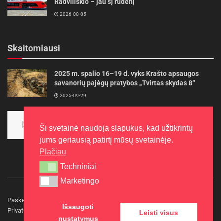
Radviliškio – jau šį rudenį
2026-08-05
Skaitomiausi
2025 m. spalio 16–19 d. vyks Krašto apsaugos
savanorių pajėgų pratybos „Tvirtas skydas 8“
2025-09-29
Panevėžietės tarptautinėje programoje siekia
aukso
Ši svetainė naudoja slapukus, kad užtikrintų
2015-10-30
jums geriausią patirtį mūsų svetainėje.
Plačiau
Techniniai
Techniniai
Marketingo
Marketingo
Paskelbkite naujieną
Rašyti redakcijai
Reklama
Išsaugoti
Privatumo politika
Kontaktai
Leisti visus
nustatymus