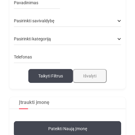
Pavadinimas
Pasirinkti savivaldybę
Pasirinkti kategoriją
Telefonas
Taikyti Filtrus
Išvalyti
Įtraukti įmonę
Pateikti Naują Įmonę