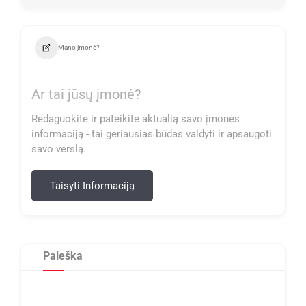
Mano įmonė?
Ar tai jūsų įmonė?
Redaguokite ir pateikite aktualią savo įmonės
informaciją - tai geriausias būdas valdyti ir apsaugoti
savo verslą.
Taisyti Informaciją
Paieška