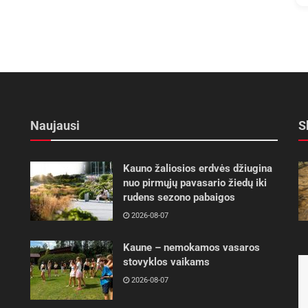
Naujausi
S
Kauno žaliosios erdvės džiugina
nuo pirmųjų pavasario žiedų iki
rudens sezono pabaigos
2026-08-07
Kaune – nemokamos vasaros
stovyklos vaikams
2026-08-07