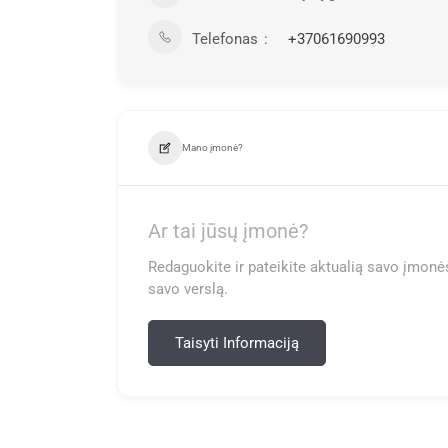
Telefonas
+37061690993
Mano įmonė?
Ar tai jūsų įmonė?
Redaguokite ir pateikite aktualią savo įmonės
savo verslą.
Taisyti Informaciją