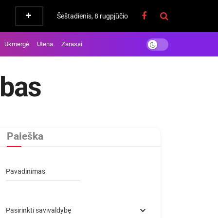
Šeštadienis, 8 rugpjūčio
Ukmergė
Utena
Zarasai
ubas
Paieška
Pavadinimas
Pasirinkti savivaldybę