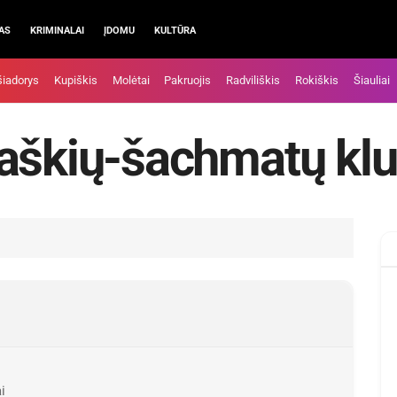
AS
KRIMINALAI
ĮDOMU
KULTŪRA
šiadorys
Kupiškis
Molėtai
Pakruojis
Radviliškis
Rokiškis
Šiauliai
šaškių-šachmatų kl
i