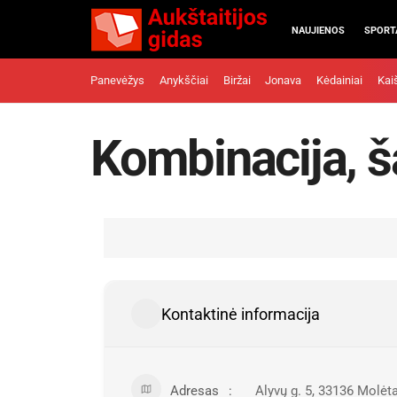
NAUJIENOS
SPORT
Panevėžys
Anykščiai
Biržai
Jonava
Kėdainiai
Kai
Kombinacija, 
Kontaktinė informacija
Adresas
Alyvų g. 5, 33136 Molėta