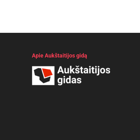
Apie Aukštaitijos gidą