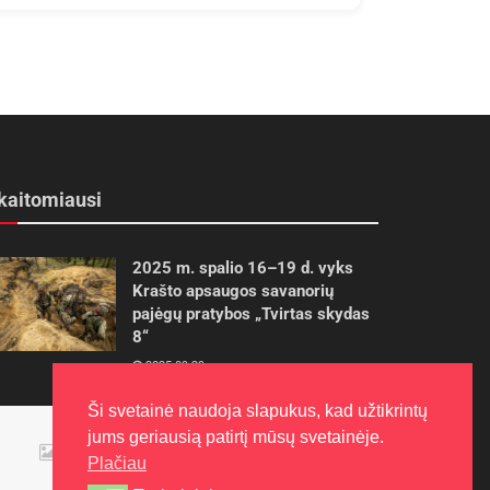
kaitomiausi
2025 m. spalio 16–19 d. vyks
Krašto apsaugos savanorių
pajėgų pratybos „Tvirtas skydas
8“
2025-09-29
Ši svetainė naudoja slapukus, kad užtikrintų
Panevėžietės tarptautinėje
jums geriausią patirtį mūsų svetainėje.
programoje siekia aukso
Plačiau
2015-10-30