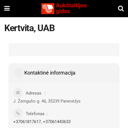
Kertvita, UAB
Kontaktinė informacija
Adresas
J. Žemgulio g. 46, 35239 Panevėžys
Telefonas
+37061817617, +37061443633