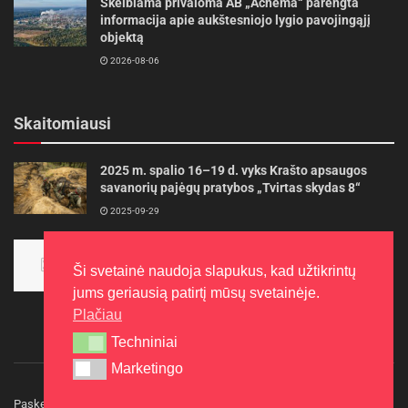
Skelbiama privaloma AB „Achema“ parengta
informacija apie aukštesniojo lygio pavojingąjį
objektą
2026-08-06
Skaitomiausi
2025 m. spalio 16–19 d. vyks Krašto apsaugos
savanorių pajėgų pratybos „Tvirtas skydas 8“
2025-09-29
Panevėžietės tarptautinėje programoje siekia
aukso
Ši svetainė naudoja slapukus, kad užtikrintų
2015-10-30
jums geriausią patirtį mūsų svetainėje.
Plačiau
Techniniai
Techniniai
Marketingo
Marketingo
Paskelbkite naujieną
Rašyti redakcijai
Reklama