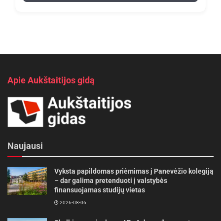
Apie Aukštaitijos gidą
Naujausi
Vyksta papildomas priėmimas į Panevėžio kolegiją
– dar galima pretenduoti į valstybės
finansuojamas studijų vietas
2026-08-06