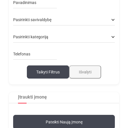
Pavadinimas
Pasirinkti savivaldybę
Pasirinkti kategoriją
Telefonas
Taikyti Filtrus
Išvalyti
Įtraukti įmonę
Pateikti Naują Įmonę