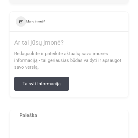
Mano įmonė?
Ar tai jūsų įmonė?
Redaguokite ir pateikite aktualią savo įmonės
informaciją - tai geriausias būdas valdyti ir apsaugoti
savo verslą.
Taisyti Informaciją
Paieška