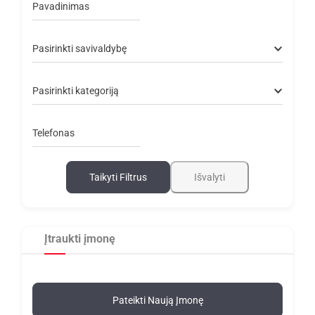
Pavadinimas
Pasirinkti savivaldybę
Pasirinkti kategoriją
Telefonas
Taikyti Filtrus
Išvalyti
Įtraukti įmonę
Pateikti Naują Įmonę