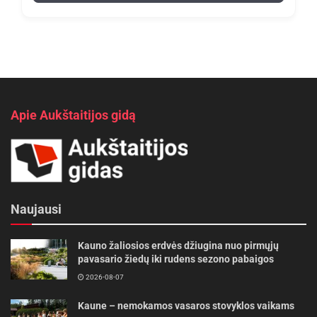
Apie Aukštaitijos gidą
Naujausi
Kauno žaliosios erdvės džiugina nuo pirmųjų
pavasario žiedų iki rudens sezono pabaigos
2026-08-07
Kaune – nemokamos vasaros stovyklos vaikams