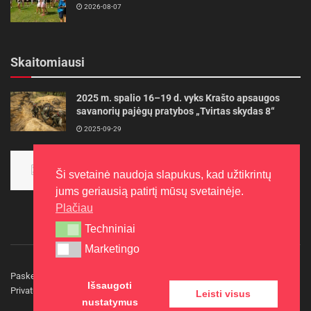
2026-08-07
Skaitomiausi
2025 m. spalio 16–19 d. vyks Krašto apsaugos
savanorių pajėgų pratybos „Tvirtas skydas 8“
2025-09-29
Panevėžietės tarptautinėje programoje siekia
aukso
Ši svetainė naudoja slapukus, kad užtikrintų
2015-10-30
jums geriausią patirtį mūsų svetainėje.
Plačiau
Techniniai
Techniniai
Marketingo
Marketingo
Paskelbkite naujieną
Rašyti redakcijai
Reklama
Išsaugoti
Privatumo politika
Kontaktai
Leisti visus
nustatymus