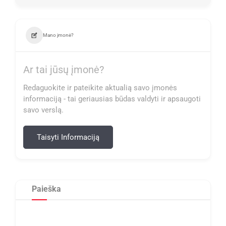
Mano įmonė?
Ar tai jūsų įmonė?
Redaguokite ir pateikite aktualią savo įmonės
informaciją - tai geriausias būdas valdyti ir apsaugoti
savo verslą.
Taisyti Informaciją
Paieška