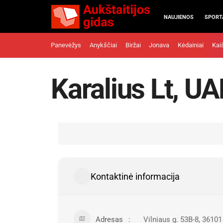
NAUJIENOS
SPORT
Panevėžys
Anykščiai
Biržai
Jonava
Kėdainiai
Kai
Karalius Lt, U
Kontaktinė informacija
Adresas
Vilniaus g. 53B-8, 3610