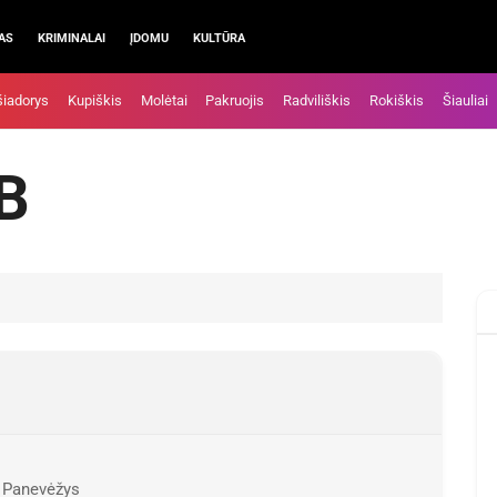
AS
KRIMINALAI
ĮDOMU
KULTŪRA
šiadorys
Kupiškis
Molėtai
Pakruojis
Radviliškis
Rokiškis
Šiauliai
AB
1 Panevėžys