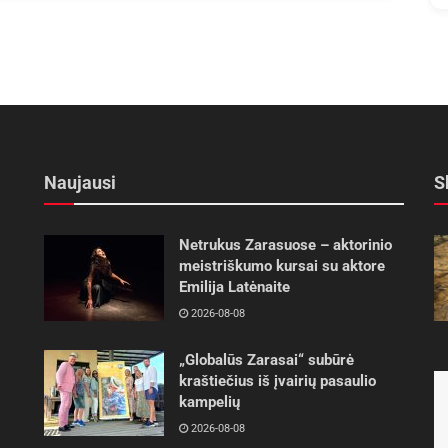
Naujausi
S
Netrukus Zarasuose – aktorinio
meistriškumo kursai su aktore
Emilija Latėnaite
2026-08-08
„Globalūs Zarasai“ subūrė
kraštiečius iš įvairių pasaulio
kampelių
2026-08-08