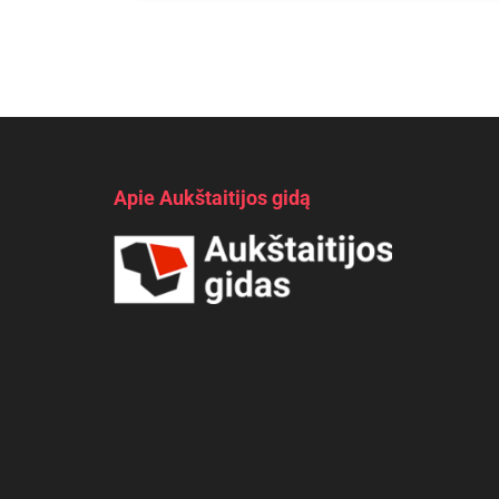
Apie Aukštaitijos gidą