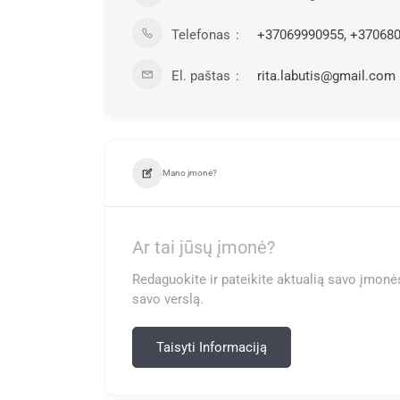
Telefonas
+37069990955, +37068
El. paštas
rita.labutis@gmail.com
Mano įmonė?
Ar tai jūsų įmonė?
Redaguokite ir pateikite aktualią savo įmonės
savo verslą.
Taisyti Informaciją