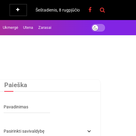
Šeštadienis, 8 rugpjūčio
Ukmergė
Utena
Zarasai
Paieška
Pavadinimas
Pasirinkti savivaldybę