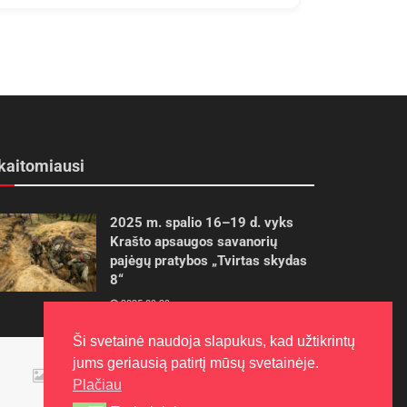
kaitomiausi
2025 m. spalio 16–19 d. vyks
Krašto apsaugos savanorių
pajėgų pratybos „Tvirtas skydas
8“
2025-09-29
Ši svetainė naudoja slapukus, kad užtikrintų
Panevėžietės tarptautinėje
jums geriausią patirtį mūsų svetainėje.
programoje siekia aukso
Plačiau
2015-10-30