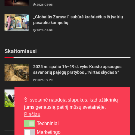
2026-08-08
„Globalūs Zarasai“ subūrė kraštiečius iš įvairių
pasaulio kampelių
2026-08-08
Skaitomiausi
2025 m. spalio 16–19 d. vyks Krašto apsaugos
savanorių pajėgų pratybos „Tvirtas skydas 8“
2025-09-29
Gudrybės, kad trimerio pjovimo valas tarnautų
ilgiau
Ši svetainė naudoja slapukus, kad užtikrintų
2022-06-27
jums geriausią patirtį mūsų svetainėje.
Plačiau
Techniniai
Techniniai
Marketingo
Marketingo