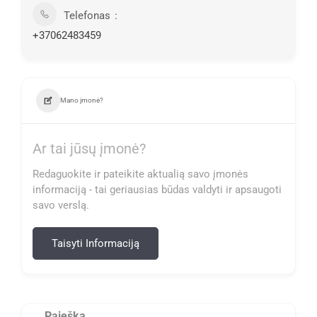
Telefonas
+37062483459
Mano įmonė?
Ar tai jūsų įmonė?
Redaguokite ir pateikite aktualią savo įmonės
informaciją - tai geriausias būdas valdyti ir apsaugoti
savo verslą.
Taisyti Informaciją
Paieška