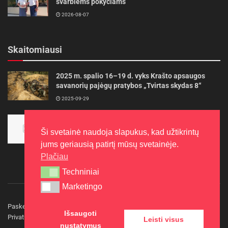
svarbiems pokyčiams
2026-08-07
Skaitomiausi
2025 m. spalio 16–19 d. vyks Krašto apsaugos
savanorių pajėgų pratybos „Tvirtas skydas 8“
2025-09-29
Panevėžietės tarptautinėje programoje siekia
aukso
Ši svetainė naudoja slapukus, kad užtikrintų
2015-10-30
jums geriausią patirtį mūsų svetainėje.
Plačiau
Techniniai
Techniniai
Marketingo
Marketingo
Paskelbkite naujieną
Rašyti redakcijai
Reklama
Išsaugoti
Privatumo politika
Kontaktai
Leisti visus
nustatymus