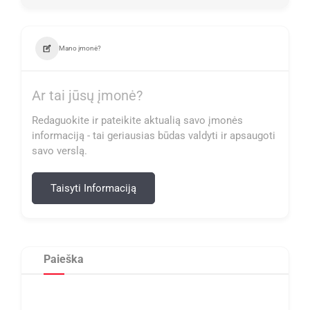
Mano įmonė?
Ar tai jūsų įmonė?
Redaguokite ir pateikite aktualią savo įmonės
informaciją - tai geriausias būdas valdyti ir apsaugoti
savo verslą.
Taisyti Informaciją
Paieška