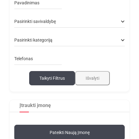
Pavadinimas
Pasirinkti savivaldybę
Pasirinkti kategoriją
Telefonas
Taikyti Filtrus
Išvalyti
Įtraukti įmonę
Pateikti Naują Įmonę