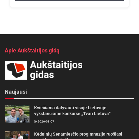
Apie Aukštaitijos gidą
Naujausi
Kviečiama dalyvauti visoje Lietuvoje
vykstančiame konkurse „Tvari Lietuva“
2026-08-07
Kėdainių Senamiesčio progimnazija ruošiasi