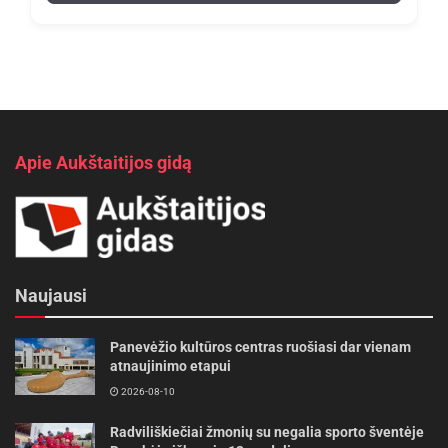
Apie Aukštaitijos gidą
Naujausi
Panevėžio kultūros centras ruošiasi dar vienam
atnaujinimo etapui
2026-08-10
Radviliškiečiai žmonių su negalia sporto šventėje