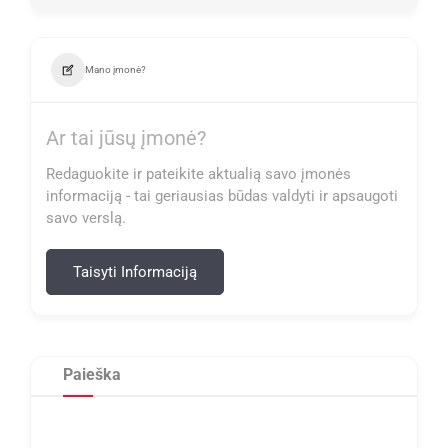
Mano įmonė?
Ar tai jūsų įmonė?
Redaguokite ir pateikite aktualią savo įmonės
informaciją - tai geriausias būdas valdyti ir apsaugoti
savo verslą.
Taisyti Informaciją
Paieška