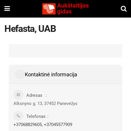
Hefasta, UAB
Kontaktinė informacija
Adresas
Alksnyno g. 13, 37452 Panevėžys
Telefonas
+37068829605, +37045577909