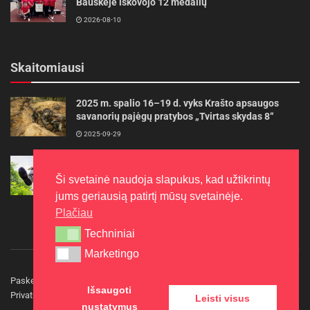
Bauskėje iškovojo 12 medalių
2026-08-10
Skaitomiausi
2025 m. spalio 16–19 d. vyks Krašto apsaugos
savanorių pajėgų pratybos „Tvirtas skydas 8“
2025-09-29
Gudrybės, kad trimerio pjovimo valas tarnautų
ilgiau
Ši svetainė naudoja slapukus, kad užtikrintų
2022-06-27
jums geriausią patirtį mūsų svetainėje.
Plačiau
Techniniai
Techniniai
Marketingo
Marketingo
Paskelbkite naujieną
Rašyti redakcijai
Reklama
Išsaugoti
Privatumo politika
Kontaktai
Leisti visus
nustatymus