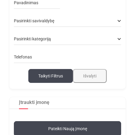
Pavadinimas
Pasirinkti savivaldybę
Pasirinkti kategoriją
Telefonas
Taikyti Filtrus
Išvalyti
Įtraukti įmonę
Pateikti Naują Įmonę