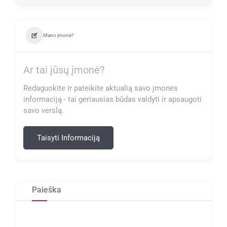
Mano įmonė?
Ar tai jūsų įmonė?
Redaguokite ir pateikite aktualią savo įmonės
informaciją - tai geriausias būdas valdyti ir apsaugoti
savo verslą.
Taisyti Informaciją
Paieška