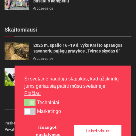
pasaulio kampelių
2026-08-08
Skaitomiausi
2025 m. spalio 16–19 d. vyks Krašto apsaugos
savanorių pajėgų pratybos „Tvirtas skydas 8“
2025-09-29
Gudrybės, kad trimerio pjovimo valas tarnautų
ilgiau
Ši svetainė naudoja slapukus, kad užtikrintų
2022-06-27
jums geriausią patirtį mūsų svetainėje.
Plačiau
Techniniai
Techniniai
Marketingo
Marketingo
Paskelbkite naujieną
Rašyti redakcijai
Reklama
Išsaugoti
Privatumo politika
Kontaktai
Leisti visus
nustatymus