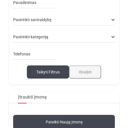
Pavadinimas
Pasirinkti savivaldybę
Pasirinkti kategoriją
Telefonas
Taikyti Filtrus
Išvalyti
Įtraukti įmonę
Pateikti Naują Įmonę