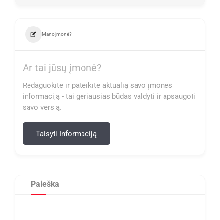
Mano įmonė?
Ar tai jūsų įmonė?
Redaguokite ir pateikite aktualią savo įmonės
informaciją - tai geriausias būdas valdyti ir apsaugoti
savo verslą.
Taisyti Informaciją
Paieška