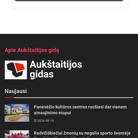
Apie Aukštaitijos gidą
Naujausi
Panevėžio kultūros centras ruošiasi dar vienam
atnaujinimo etapui
2026-08-10
Radviliškiečiai žmonių su negalia sporto šventėje