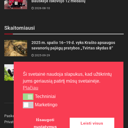
Bauskėje iškovojo 12 medalių
2026-08-10
Skaitomiausi
2025 m. spalio 16–19 d. vyks Krašto apsaugos
savanorių pajėgų pratybos „Tvirtas skydas 8“
2025-09-29
Gudrybės, kad trimerio pjovimo valas tarnautų
ilgiau
Ši svetainė naudoja slapukus, kad užtikrintų
2022-06-27
jums geriausią patirtį mūsų svetainėje.
Plačiau
Techniniai
Techniniai
Marketingo
Marketingo
Paskelbkite naujieną
Rašyti redakcijai
Reklama
Išsaugoti
Privatumo politika
Kontaktai
Leisti visus
nustatymus