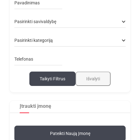
Pavadinimas
Pasirinkti savivaldybę
Pasirinkti kategoriją
Telefonas
Taikyti Filtrus
Išvalyti
Įtraukti įmonę
Pateikti Naują Įmonę