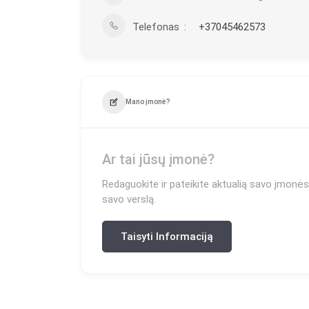
Telefonas
+37045462573
Mano įmonė?
Ar tai jūsų įmonė?
Redaguokite ir pateikite aktualią savo įmonės 
savo verslą.
Taisyti Informaciją