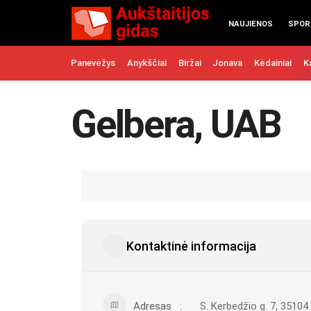
NAUJIENOS
SPOR
Panevėžys
Anykščiai
Biržai
Jonava
Kėdainiai
K
Gelbera, UAB
Kontaktinė informacija
Adresas
S. Kerbedžio g. 7, 3510