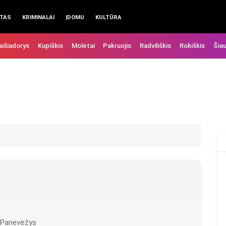
TAS
KRIMINALAI
ĮDOMU
KULTŪRA
aišiadorys
Kupiškis
Molėtai
Pakruojis
Radviliškis
Rokiškis
Šiau
4 Panevėžys