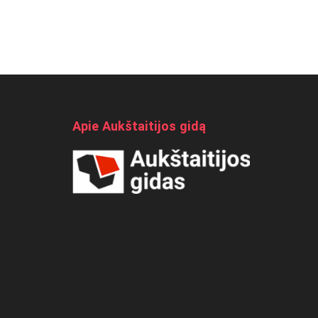
Apie Aukštaitijos gidą