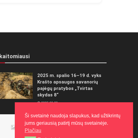
kaitomiausi
2025 m. spalio 16–19 d. vyks
Krašto apsaugos savanorių
pajėgų pratybos „Tvirtas
skydas 8“
2025-09-29
Ši svetainė naudoja slapukus, kad užtikrintų
Panevėžietės tarptautinėje
jums geriausią patirtį mūsų svetainėje.
programoje siekia aukso
Plačiau
2015-10-30