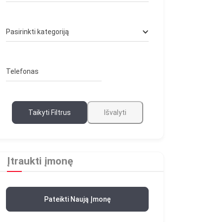
Pasirinkti kategoriją
Telefonas
Taikyti Filtrus
Išvalyti
Įtraukti įmonę
Pateikti Naują Įmonę