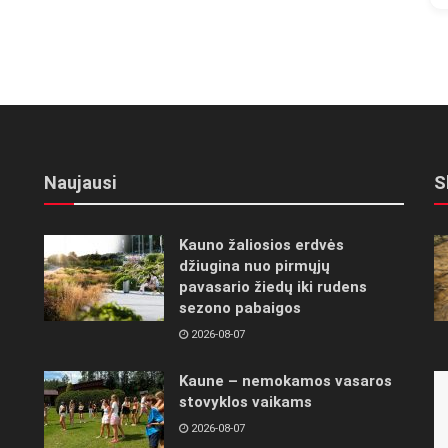
Naujausi
S
Kauno žaliosios erdvės
džiugina nuo pirmųjų
pavasario žiedų iki rudens
sezono pabaigos
2026-08-07
Kaune – nemokamos vasaros
stovyklos vaikams
2026-08-07