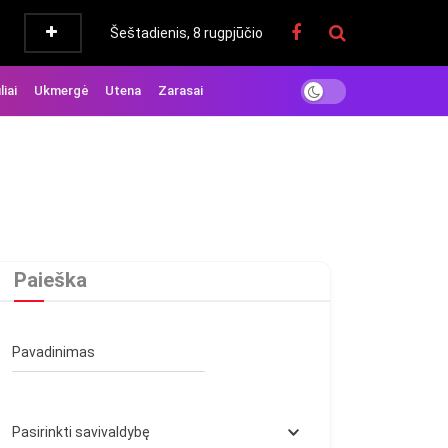
Šeštadienis, 8 rugpjūčio
liai
Ukmergė
Utena
Zarasai
Paieška
Pavadinimas
Pasirinkti savivaldybę