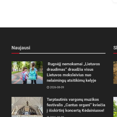
Naujausi
S
Rugsėjį nemokamai „Lietuvos
draudimas“ draudžia visus
Lietuvos moksleivius nuo
nelaimingų atsitikimų kelyje
2026-08-09
Tarptautinis vargonų muzikos
festivalis „Cantus organi“ kviečia
į išskirtinį koncertą Kėdainiuose!