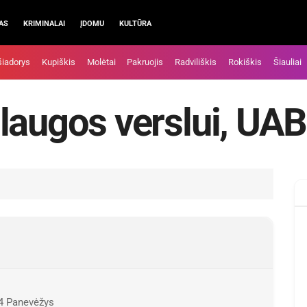
AS
KRIMINALAI
ĮDOMU
KULTŪRA
šiadorys
Kupiškis
Molėtai
Pakruojis
Radviliškis
Rokiškis
Šiauliai
laugos verslui, UAB
74 Panevėžys