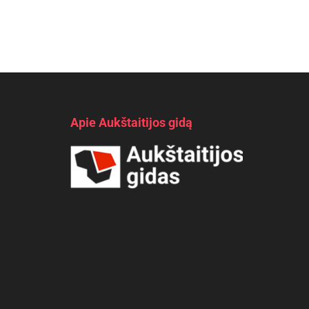
Apie Aukštaitijos gidą