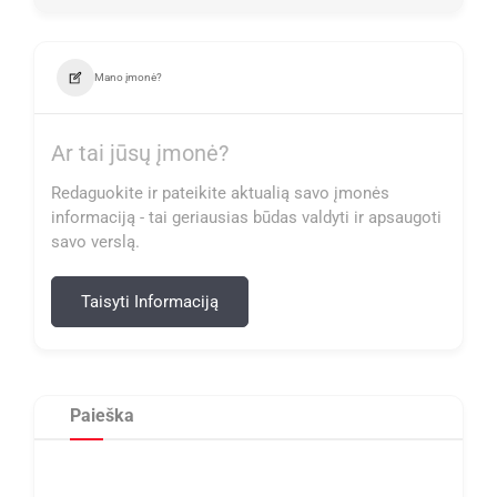
Mano įmonė?
Ar tai jūsų įmonė?
Redaguokite ir pateikite aktualią savo įmonės
informaciją - tai geriausias būdas valdyti ir apsaugoti
savo verslą.
Taisyti Informaciją
Paieška