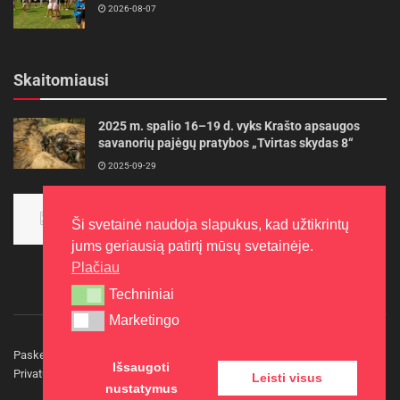
2026-08-07
Skaitomiausi
2025 m. spalio 16–19 d. vyks Krašto apsaugos
savanorių pajėgų pratybos „Tvirtas skydas 8“
2025-09-29
Panevėžietės tarptautinėje programoje siekia
aukso
Ši svetainė naudoja slapukus, kad užtikrintų
2015-10-30
jums geriausią patirtį mūsų svetainėje.
Plačiau
Techniniai
Techniniai
Marketingo
Marketingo
Paskelbkite naujieną
Rašyti redakcijai
Reklama
Išsaugoti
Privatumo politika
Kontaktai
Leisti visus
nustatymus