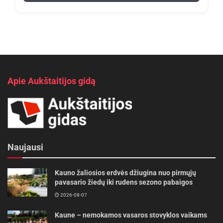
Apie Aukštaitijos gidą
Naujausi
Kauno žaliosios erdvės džiugina nuo pirmųjų
pavasario žiedų iki rudens sezono pabaigos
2026-08-07
Kaune – nemokamos vasaros stovyklos vaikams