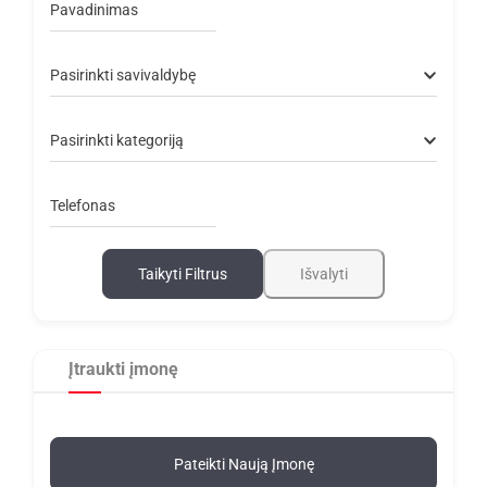
Pavadinimas
Pasirinkti savivaldybę
Pasirinkti kategoriją
Telefonas
Taikyti Filtrus
Išvalyti
Įtraukti įmonę
Pateikti Naują Įmonę