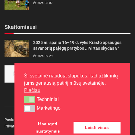
2026-08-07
Skaitomiausi
2025 m. spalio 16–19 d. vyks Krašto apsaugos
savanorių pajėgų pratybos „Tvirtas skydas 8“
2025-09-29
Panevėžietės tarptautinėje programoje siekia
aukso
Ši svetainė naudoja slapukus, kad užtikrintų
2015-10-30
jums geriausią patirtį mūsų svetainėje.
Plačiau
Techniniai
Techniniai
Marketingo
Marketingo
Paskelbkite naujieną
Rašyti redakcijai
Reklama
Išsaugoti
Privatumo politika
Kontaktai
Leisti visus
nustatymus