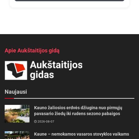
Apie Aukštaitijos gidą
Naujausi
Kauno žaliosios erdvės džiugina nuo pirmųjų
pavasario žiedų iki rudens sezono pabaigos
2026-08-07
Kaune – nemokamos vasaros stovyklos vaikams