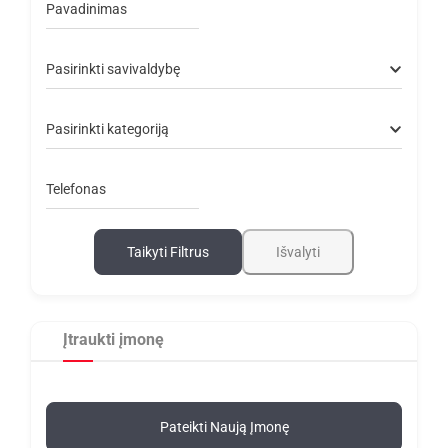
Pavadinimas
Pasirinkti savivaldybę
Pasirinkti kategoriją
Telefonas
Taikyti Filtrus
Išvalyti
Įtraukti įmonę
Pateikti Naują Įmonę