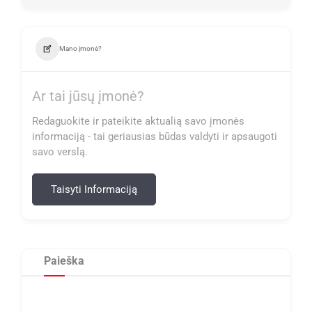
Mano įmonė?
Ar tai jūsų įmonė?
Redaguokite ir pateikite aktualią savo įmonės
informaciją - tai geriausias būdas valdyti ir apsaugoti
savo verslą.
Taisyti Informaciją
Paieška