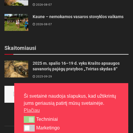
2026-08-07
Kaune – nemokamos vasaros stovyklos vaikams
2026-08-07
Skaitomiausi
2025 m. spalio 16–19 d. vyks Krašto apsaugos
savanorių pajėgų pratybos „Tvirtas skydas 8“
2025-09-29
Panevėžietės tarptautinėje programoje siekia
aukso
Ši svetainė naudoja slapukus, kad užtikrintų
2015-10-30
jums geriausią patirtį mūsų svetainėje.
Plačiau
Techniniai
Techniniai
Marketingo
Marketingo