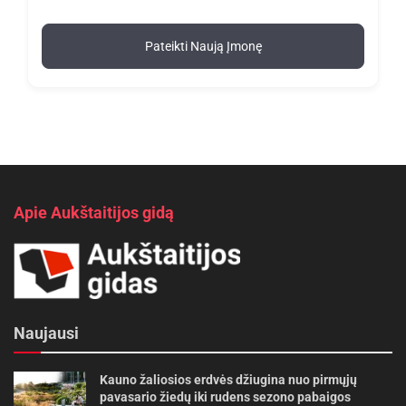
Pateikti Naują Įmonę
Apie Aukštaitijos gidą
Naujausi
Kauno žaliosios erdvės džiugina nuo pirmųjų
pavasario žiedų iki rudens sezono pabaigos