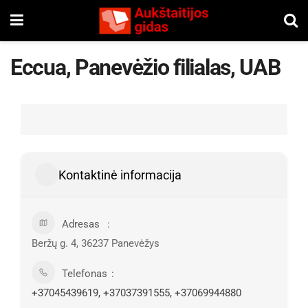
Eccua, Panevėžio filialas, UAB
Kontaktinė informacija
Adresas
Beržų g. 4, 36237 Panevėžys
Telefonas
+37045439619, +37037391555, +37069944880