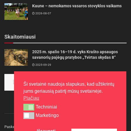
Kaune – nemokamos vasaros stovyklos vaikams
2026-08-07
Skaitomiausi
2025 m. spalio 16–19 d. vyks Krašto apsaugos
savanorių pajėgų pratybos „Tvirtas skydas 8“
2025-09-29
Panevėžietės tarptautinėje programoje siekia
aukso
Ši svetainė naudoja slapukus, kad užtikrintų
2015-10-30
jums geriausią patirtį mūsų svetainėje.
Plačiau
Techniniai
Techniniai
Marketingo
Marketingo
Paskelbkite naujieną
Rašyti redakcijai
Reklama
Išsaugoti