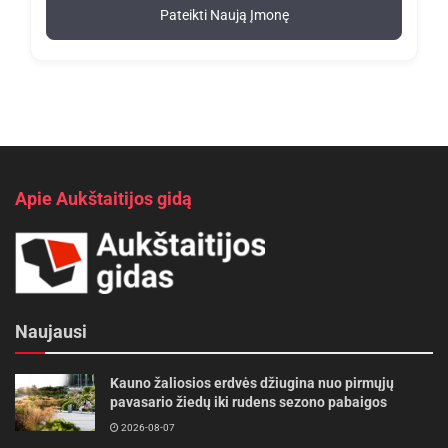
Pateikti Naują Įmonę
Apie Aukštaitijos gidą
Naujausi
Kauno žaliosios erdvės džiugina nuo pirmųjų
pavasario žiedų iki rudens sezono pabaigos
2026-08-07