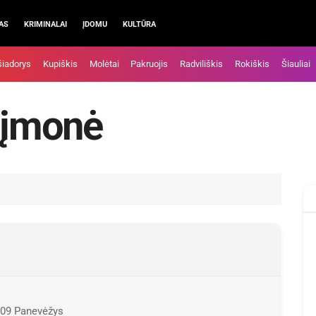
AS
KRIMINALAI
ĮDOMU
KULTŪRA
šiadorys
Kupiškis
Molėtai
Pakruojis
Radviliškis
Rokiškis
Šiauliai
s įmonė
6109 Panevėžys