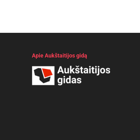
Apie Aukštaitijos gidą