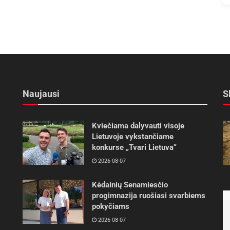
Naujausi
S
Kviečiama dalyvauti visoje
Lietuvoje vykstančiame
konkurse „Tvari Lietuva“
2026-08-07
Kėdainių Senamiesčio
progimnazija ruošiasi svarbiems
pokyčiams
2026-08-07