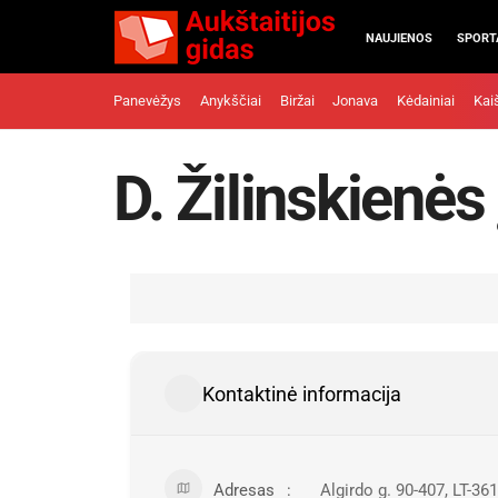
NAUJIENOS
SPORT
Panevėžys
Anykščiai
Biržai
Jonava
Kėdainiai
Kai
D. Žilinskienė
Kontaktinė informacija
Adresas
Algirdo g. 90-407, LT-3