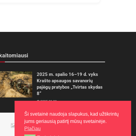
kaitomiausi
2025 m. spalio 16–19 d. vyks
Krašto apsaugos savanorių
pajėgų pratybos „Tvirtas skydas
8“
2025-09-29
Ši svetainė naudoja slapukus, kad užtikrintų
Panevėžietės tarptautinėje
jums geriausią patirtį mūsų svetainėje.
programoje siekia aukso
Plačiau
2015-10-30