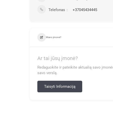
Telefonas
+37045434445
Mano įmonė?
Ar tai jūsų įmonė?
Redaguokite ir pateikite aktualią savo įmonės
savo verslą.
Taisyti Informaciją