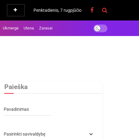
Penktadienis, 7 rugpjūčio
Ukmergė
Utena
Zarasai
Paieška
Pavadinimas
Pasirinkti savivaldybę