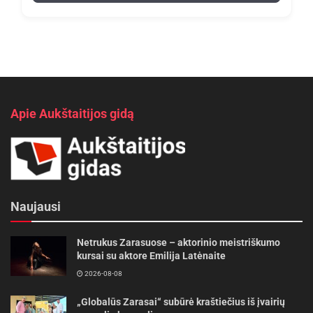
Apie Aukštaitijos gidą
Naujausi
Netrukus Zarasuose – aktorinio meistriškumo
kursai su aktore Emilija Latėnaite
2026-08-08
„Globalūs Zarasai“ subūrė kraštiečius iš įvairių