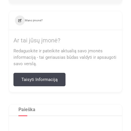
Mano įmonė?
Ar tai jūsų įmonė?
Redaguokite ir pateikite aktualią savo įmonės
informaciją - tai geriausias būdas valdyti ir apsaugoti
savo verslą.
Taisyti Informaciją
Paieška