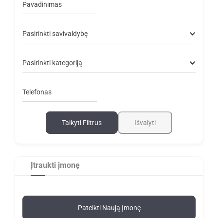
Pavadinimas
Pasirinkti savivaldybę
Pasirinkti kategoriją
Telefonas
Taikyti Filtrus
Išvalyti
Įtraukti įmonę
Pateikti Naują Įmonę