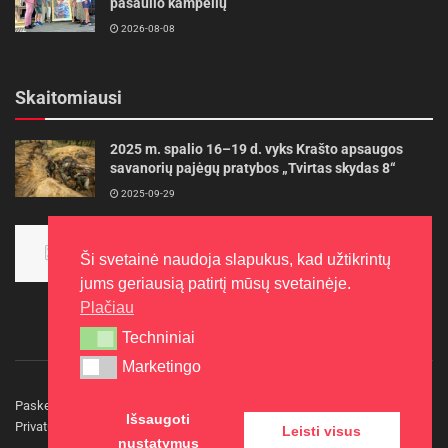
pasaulio kampelių
2026-08-08
Skaitomiausi
2025 m. spalio 16–19 d. vyks Krašto apsaugos
savanorių pajėgų pratybos „Tvirtas skydas 8“
2025-09-29
Panevėžietės tarptautinėje programoje siekia
aukso
Ši svetainė naudoja slapukus, kad užtikrintų
2015-10-30
jums geriausią patirtį mūsų svetainėje.
Plačiau
Techniniai
Techniniai
Marketingo
Marketingo
Paskelbkite naujieną
Rašyti redakcijai
Reklama
Išsaugoti
Privatumo politika
Kontaktai
Leisti visus
nustatymus