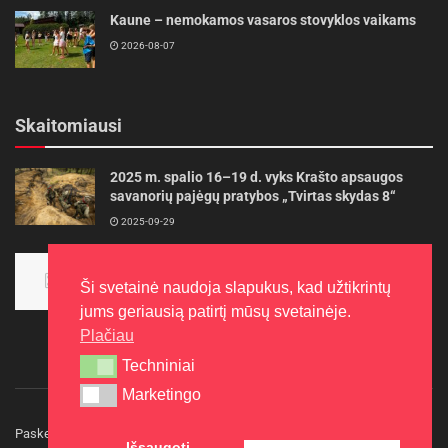
Kaune – nemokamos vasaros stovyklos vaikams
2026-08-07
Skaitomiausi
2025 m. spalio 16–19 d. vyks Krašto apsaugos
savanorių pajėgų pratybos „Tvirtas skydas 8“
2025-09-29
Panevėžietės tarptautinėje programoje siekia
aukso
Ši svetainė naudoja slapukus, kad užtikrintų
2015-10-30
jums geriausią patirtį mūsų svetainėje.
Plačiau
Techniniai
Techniniai
Marketingo
Marketingo
Paskelbkite naujieną
Rašyti redakcijai
Reklama
Išsaugoti