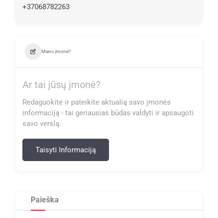
+37068782263
Mano įmonė?
Ar tai jūsų įmonė?
Redaguokite ir pateikite aktualią savo įmonės
informaciją - tai geriausias būdas valdyti ir apsaugoti
savo verslą.
Taisyti Informaciją
Paieška