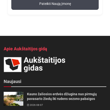
Pateikti Naują Įmonę
Apie Aukštaitijos gidą
Naujausi
Kauno žaliosios erdvės džiugina nuo pirmųjų
pavasario žiedų iki rudens sezono pabaigos
2026-08-07