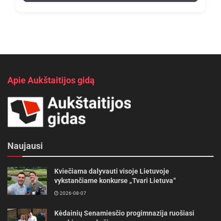
Apie Aukštaitijos gidą
Naujausi
Kviečiama dalyvauti visoje Lietuvoje
vykstančiame konkurse „Tvari Lietuva“
2026-08-07
Kėdainių Senamiesčio progimnazija ruošiasi