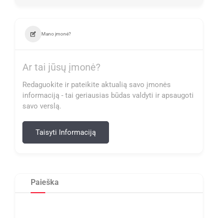
Mano įmonė?
Ar tai jūsų įmonė?
Redaguokite ir pateikite aktualią savo įmonės
informaciją - tai geriausias būdas valdyti ir apsaugoti
savo verslą.
Taisyti Informaciją
Paieška