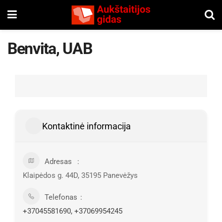
Benvita, UAB
Kontaktinė informacija
Adresas
Klaipėdos g. 44D, 35195 Panevėžys
Telefonas
+37045581690, +37069954245