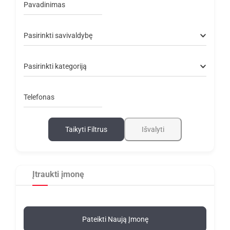
Pavadinimas
Pasirinkti savivaldybę
Pasirinkti kategoriją
Telefonas
Taikyti Filtrus
Išvalyti
Įtraukti įmonę
Pateikti Naują Įmonę