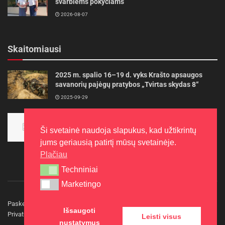
svarbiems pokyčiams
2026-08-07
Skaitomiausi
2025 m. spalio 16–19 d. vyks Krašto apsaugos
savanorių pajėgų pratybos „Tvirtas skydas 8“
2025-09-29
Panevėžietės tarptautinėje programoje siekia
aukso
Ši svetainė naudoja slapukus, kad užtikrintų
2015-10-30
jums geriausią patirtį mūsų svetainėje.
Plačiau
Techniniai
Techniniai
Marketingo
Marketingo
Paskelbkite naujieną
Rašyti redakcijai
Reklama
Išsaugoti
Privatumo politika
Kontaktai
Leisti visus
nustatymus