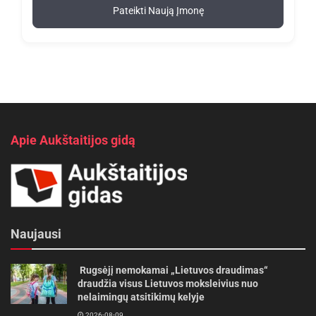
Pateikti Naują Įmonę
Apie Aukštaitijos gidą
Naujausi
Rugsėjį nemokamai „Lietuvos draudimas“
draudžia visus Lietuvos moksleivius nuo
nelaimingų atsitikimų kelyje
2026-08-09