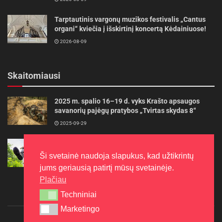
Tarptautinis vargonų muzikos festivalis „Cantus
organi“ kviečia į išskirtinį koncertą Kėdainiuose!
2026-08-09
Skaitomiausi
2025 m. spalio 16–19 d. vyks Krašto apsaugos
savanorių pajėgų pratybos „Tvirtas skydas 8“
2025-09-29
Gudrybės, kad trimerio pjovimo valas tarnautų
ilgiau
Ši svetainė naudoja slapukus, kad užtikrintų
2022-06-27
jums geriausią patirtį mūsų svetainėje.
Plačiau
Techniniai
Techniniai
Marketingo
Marketingo