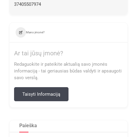
37405507974
Mano įmonė?
Ar tai jūsų įmonė?
Redaguokite ir pateikite aktualią savo įmonės
informaciją - tai geriausias būdas valdyti ir apsaugoti
savo verslą.
Taisyti Informaciją
Paieška