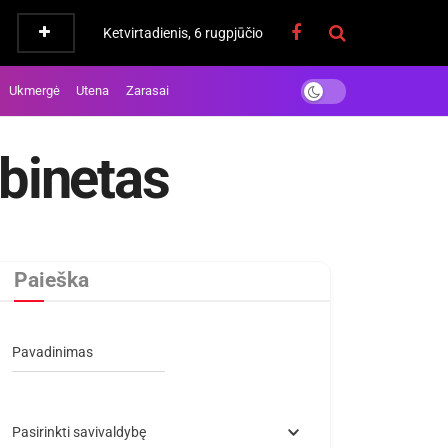
Ketvirtadienis, 6 rugpjūčio
Ukmergė
Utena
Zarasai
binetas
Paieška
Pavadinimas
Pasirinkti savivaldybę