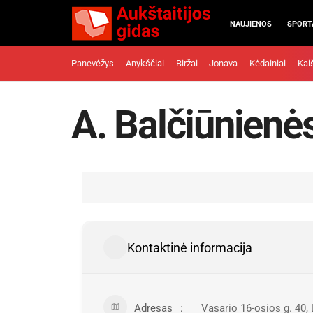
NAUJIENOS
SPORT
Panevėžys
Anykščiai
Biržai
Jonava
Kėdainiai
Kai
A. Balčiūnienė
Kontaktinė informacija
Adresas
Vasario 16-osios g. 40