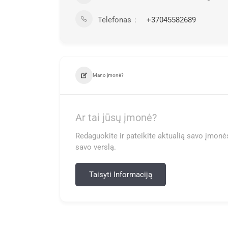
Telefonas
+37045582689
Mano įmonė?
Ar tai jūsų įmonė?
Redaguokite ir pateikite aktualią savo įmonės
savo verslą.
Taisyti Informaciją