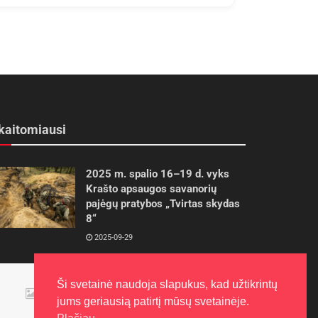
kaitomiausi
2025 m. spalio 16–19 d. vyks
Krašto apsaugos savanorių
pajėgų pratybos „Tvirtas skydas
8“
2025-09-29
Panevėžietės tarptautinėje
Ši svetainė naudoja slapukus, kad užtikrintų
programoje siekia aukso
jums geriausią patirtį mūsų svetainėje.
2015-10-30