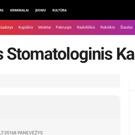
AS
KRIMINALAI
ĮDOMU
KULTŪRA
šiadorys
Kupiškis
Molėtai
Pakruojis
Radviliškis
Rokiškis
Šiauliai
s Stomatologinis Ka
, LT-35168 PANEVĖŽYS