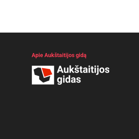
Apie Aukštaitijos gidą