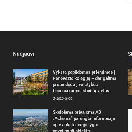
Naujausi
S
Vyksta papildomas priėmimas į
Panevėžio kolegiją – dar galima
pretenduoti į valstybės
finansuojamas studijų vietas
2026-08-06
Skelbiama privaloma AB
„Achema“ parengta informacija
apie aukštesniojo lygio
pavojingąjį objektą