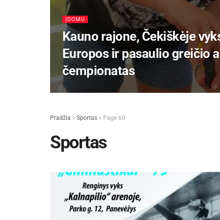
ĮDOMU
Kauno rajone, Čekiškėje vy
Europos ir pasaulio greičio
čempionatas
Pradžia
»
Sportas
»
Page 60
Sportas