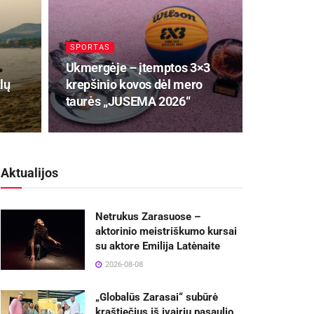
SPORTAS
Ukmergėje – įtemptos 3×3
lų
krepšinio kovos dėl mero
taurės „JUSEMA 2026“
Aktualijos
Netrukus Zarasuose –
aktorinio meistriškumo kursai
su aktore Emilija Latėnaite
2026-08-08
„Globalūs Zarasai“ subūrė
kraštiečius iš įvairių pasaulio