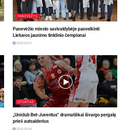
PANEVĖŽYS
Panevėžio miesto savivaldybėje pasveikinti
Lietuvos jaunimo tinklinio čempionai
2025-04-01
SPORTAS
„Uniclub Bet-Juventus“ dramatiškai išvargo pergalę
prieš autsaiderius
2025-03-30