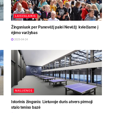
LAISVALAIKIS
Žingsniuok per Panevėžį palei Nevėžį: kviečiame į
ėjimo varžybas
2025-04-24
NAUJIENOS
Istorinis žingsnis: Lietuvoje duris atvers pirmoji
stalo teniso bazė