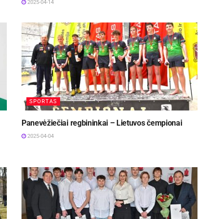
2025-04-14
SPORTAS
Panevėžiečiai regbininkai – Lietuvos čempionai
2025-04-04