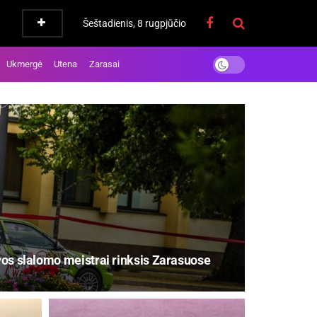
Šeštadienis, 8 rugpjūčio
Ukmergė
Utena
Zarasai
uvos slalomo meistrai rinksis Zarasuose