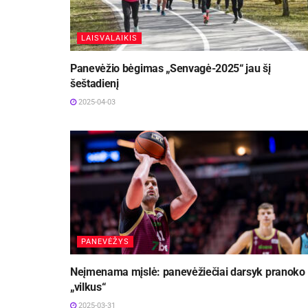
LAISVALAIKIS
Panevėžio bėgimas „Senvagė-2025“ jau šį
šeštadienį
2025-04-03
PANEVĖŽYS
Neįmenama mįslė: panevėžiečiai darsyk pranoko
„vilkus“
2025-03-31