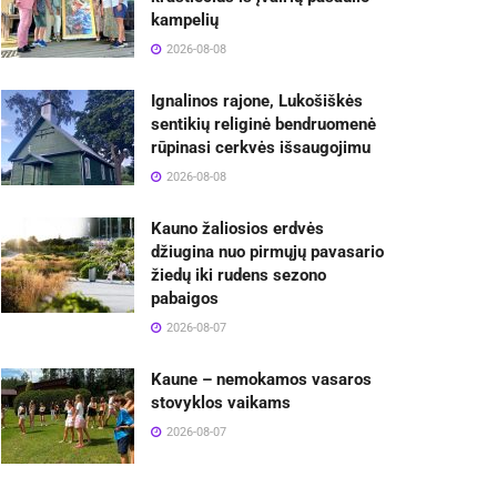
kampelių
2026-08-08
Ignalinos rajone, Lukošiškės
sentikių religinė bendruomenė
rūpinasi cerkvės išsaugojimu
2026-08-08
Kauno žaliosios erdvės
džiugina nuo pirmųjų pavasario
žiedų iki rudens sezono
pabaigos
2026-08-07
Kaune – nemokamos vasaros
stovyklos vaikams
2026-08-07