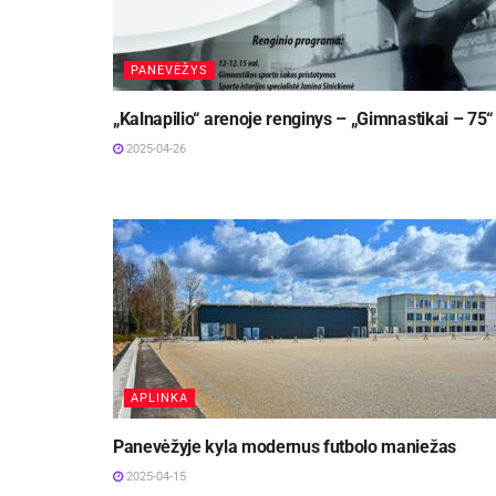
PANEVĖŽYS
„Kalnapilio“ arenoje renginys – „Gimnastikai – 75“
2025-04-26
APLINKA
Panevėžyje kyla modernus futbolo maniežas
2025-04-15