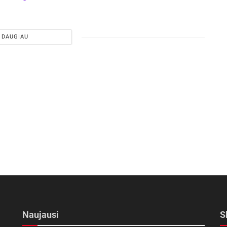
DAUGIAU
Naujausi
S