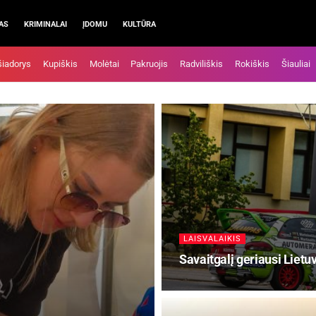
AS
KRIMINALAI
ĮDOMU
KULTŪRA
šiadorys
Kupiškis
Molėtai
Pakruojis
Radviliškis
Rokiškis
Šiauliai
LAISVALAIKIS
Savaitgalį geriausi Liet