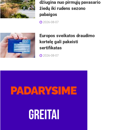
džiugina nuo pirmųjų pavasario
žiedų iki rudens sezono
pabaigos
2026-08-07
Europos sveikatos draudimo
kortelę gali pakeisti
sertifikatas
2026-08-07