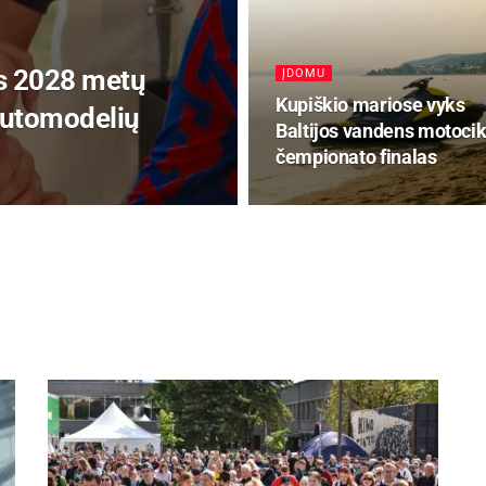
ks 2028 metų
ĮDOMU
Kupiškio mariose vyks
 automodelių
Baltijos vandens motocik
čempionato finalas