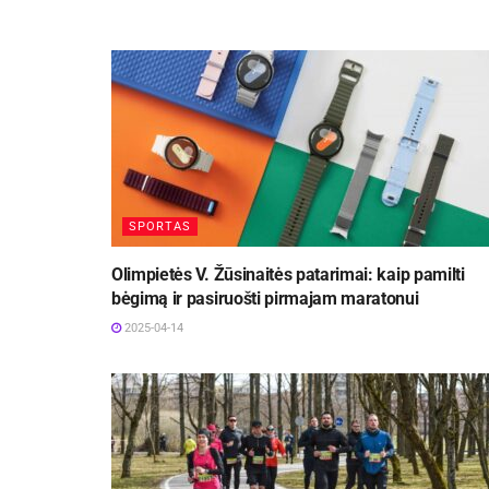
SPORTAS
Olimpietės V. Žūsinaitės patarimai: kaip pamilti
bėgimą ir pasiruošti pirmajam maratonui
2025-04-14