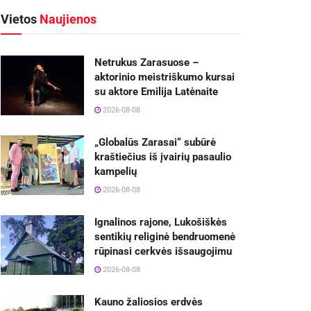
Vietos
Naujienos
Netrukus Zarasuose –
aktorinio meistriškumo kursai
su aktore Emilija Latėnaite
2026-08-08
„Globalūs Zarasai“ subūrė
kraštiečius iš įvairių pasaulio
kampelių
2026-08-08
Ignalinos rajone, Lukošiškės
sentikių religinė bendruomenė
rūpinasi cerkvės išsaugojimu
2026-08-08
Kauno žaliosios erdvės