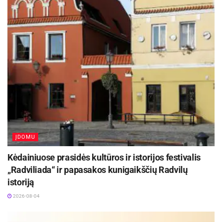
ĮDOMU
Kėdainiuose prasidės kultūros ir istorijos festivalis
„Radviliada“ ir papasakos kunigaikščių Radvilų
istoriją
2026-08-04