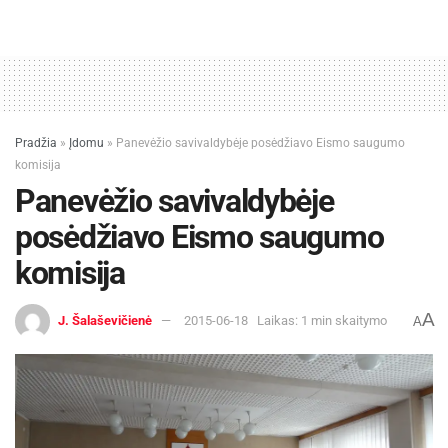
tvarkant regioninio parko teritoriją. Svarbu, kad
ne tik svečiai, atvykę į Anykščių kraštą, bet ir mes
patys čia jaustumėmės puikiai.
Ramunė ŠALTENIENĖ
Pradžia
»
Įdomu
»
Panevėžio savivaldybėje posėdžiavo Eismo saugumo
komisija
Panevėžio savivaldybėje
posėdžiavo Eismo saugumo
komisija
A
J. Šalaševičienė
2015-06-18
Laikas: 1 min skaitymo
A