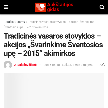
Pradžia
»
Įdomu
»
Tradicinės vasaros stovyklos – akcijos „Švarinkime
Šventosios upę – 2015“ akimirkos
Tradicinės vasaros stovyklos –
akcijos „Švarinkime Šventosios
upę – 2015“ akimirkos
A
J. Šalaševičienė
2015-06-18
Laikas: 3 min skaitymo
A