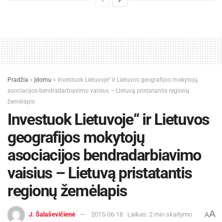
Pradžia
»
Įdomu
»
Investuok Lietuvoje“ ir Lietuvos geografijos mokytojų
asociacijos bendradarbiavimo vaisius – Lietuvą pristatantis regionų
žemėlapis
Investuok Lietuvoje“ ir Lietuvos
geografijos mokytojų
asociacijos bendradarbiavimo
vaisius – Lietuvą pristatantis
regionų žemėlapis
A
J. Šalaševičienė
2015-06-18
Laikas: 2 min skaitymo
A