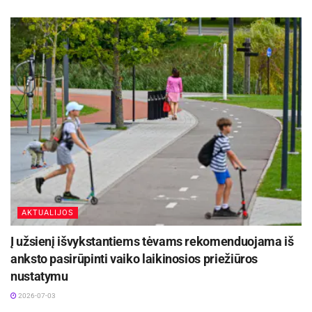
– Kauno laisvąją ekonominę zoną ir tarptautinį
Kauno oro uostą.
Pagal Lietuvos laisvosios rinkos instituto
sudarytą Lietuvos savivaldybių indeksą Kauno
rajono savivaldybė tris kartus (2011, 2013 ir
2014 m.) buvo pirma, o 2012 m. užėmė antrą
vietą tarp 53 ne miesto savivaldybių.
AKTUALIJOS
Į užsienį išvykstantiems tėvams rekomenduojama iš
anksto pasirūpinti vaiko laikinosios priežiūros
nustatymu
2026-07-03