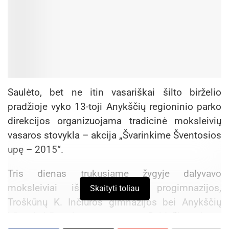
Saulėto, bet ne itin vasariškai šilto birželio
pradžioje vyko 13-toji Anykščių regioninio parko
direkcijos organizuojama tradicinė moksleivių
vasaros stovykla – akcija „Švarinkime Šventosios
upę – 2015“.
Tris dienas trukusiame žygyje dalyvavo
moksleiviai iš A.Vienuolio progimnazijos,
Skaityti toliau
Troškūnų K. Inčiūros gimnazijos bei Anykščių
kūno kultūros ir sporto centro. Dvidešimt vieną