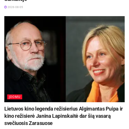
2026-08-05
ĮDOMU
Lietuvos kino legenda režisierius Algimantas Puipa ir
kino režisierė Janina Lapinskaitė dar šią vasarą
svečiuosis Zarasuose