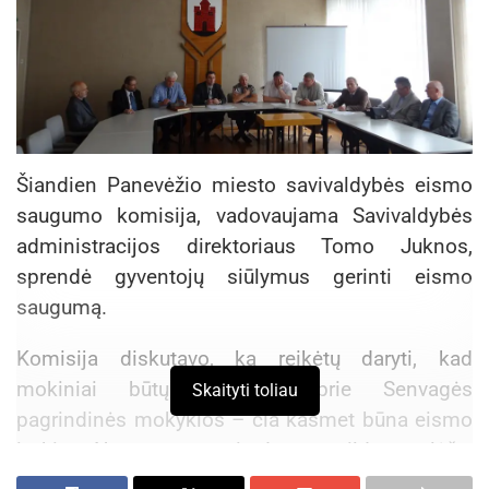
Šiandien Panevėžio miesto savivaldybės eismo
saugumo komisija, vadovaujama Savivaldybės
administracijos direktoriaus Tomo Juknos,
sprendė gyventojų siūlymus gerinti eismo
saugumą.
Komisija diskutavo, ką reikėtų daryti, kad
mokiniai būtų saugesni prie Senvagės
Skaityti toliau
pagrindinės mokyklos – čia kasmet būna eismo
įvykių. Nuspręsta atsiradus papildomų lėšų,
paaukštinti pėsčiųjų perėją.