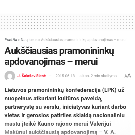
Pradžia
»
Naujienos
»
Aukščiausias pramonininkų apdovanojimas – merui
Aukščiausias pramonininkų
apdovanojimas – merui
A
J. Šalaševičienė
2015-06-18
Laikas: 2 min skaitymo
A
Lietuvos pramonininkų konfederacija (LPK) už
nuopelnus atkuriant kultūros paveldą,
partnerystę su verslu, iniciatyvas kuriant darbo
vietas ir gerosios patirties sklaidą nacionaliniu
mastu įteikė Kauno rajono merui Valerijui
Makūnui aukščiausią apdovanojimą –
V. A.