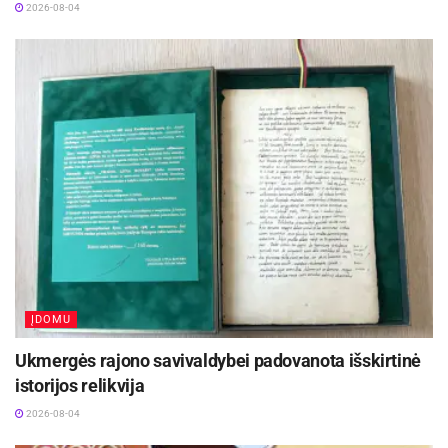
2026-08-04
ĮDOMU
Ukmergės rajono savivaldybei padovanota išskirtinė
istorijos relikvija
2026-08-04