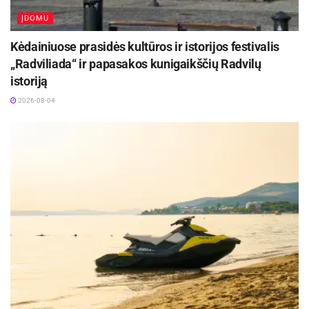
ĮDOMU
Kėdainiuose prasidės kultūros ir istorijos festivalis
„Radviliada“ ir papasakos kunigaikščių Radvilų
istoriją
2026-08-04