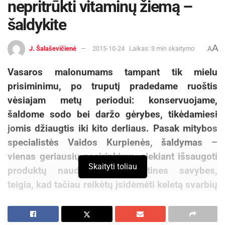
nepritrūkti vitaminų žiemą –
šaldykite
A
J. Šalaševičienė
2015-10-24
Laikas: 3 min skaitymo
A
Vasaros malonumams tampant tik mielu
prisiminimu, po truputį pradedame ruoštis
vėsiajam metų periodui: konservuojame,
šaldome sodo bei daržo gėrybes, tikėdamiesi
jomis džiaugtis iki kito derliaus. Pasak mitybos
specialistės Vaidos Kurpienės, šaldymas –
vienas geriausių pasirinkimų, siekiant išsaugoti
Skaityti toliau
produktų naudingąsias maistines savybes,
teigia, kad tačiau reikėtų įsidėmėti keletą svarbių
taisyklių.
„Šaldant produktus, kitaip nei marinuojant,