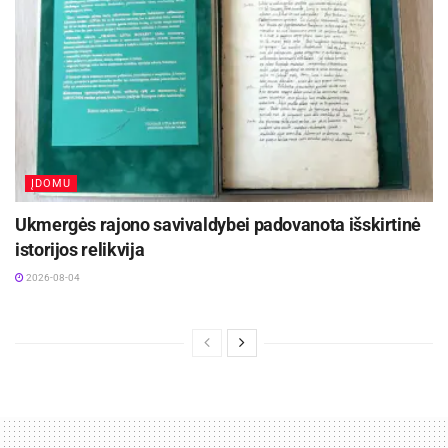
vakarais netrūktų vitaminų. Jei apie tai
pagalvojote dar vasarą, ją maloniai primins iš
šaldiklio gelmių išimtos lyg vakar skintos
braškes, avietes ar kitos mėgstamos uogos arba
vaisiai.
ĮDOMU
Ukmergės rajono savivaldybei padovanota išskirtinė
istorijos relikvija
2026-08-04