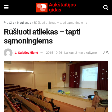
Pradžia
»
Naujienos
»
Rūšiuoti atliekas – tapti sąmoningiems
Rūšiuoti atliekas – tapti
sąmoningiems
A
J. Šalaševičienė
2015-10-26
Laikas: 2 min skaitymo
A