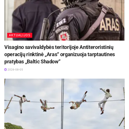
Asta Sieliūnienė
AKTUALIJOS
Visagino savivaldybės teritorijoje Antiteroristinių
operacijų rinktinė „Aras“ organizuoja tarptautines
pratybas „Baltic Shadow“
2026-08-05