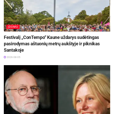
ĮDOMU
Festivalį „ConTempo“ Kaune uždarys sudėtingas
pasirodymas aštuonių metrų aukštyje ir piknikas
Santakoje
2026-08-05