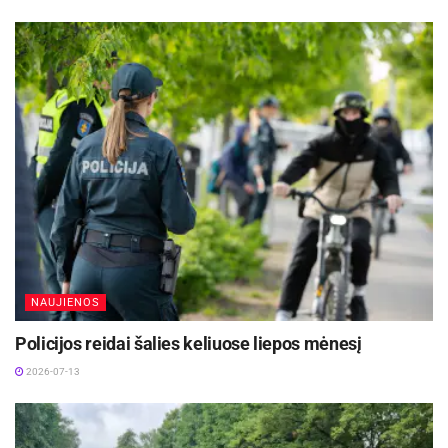
-
+
1
7
NAUJIENOS
Policijos reidai šalies keliuose liepos mėnesį
2026-07-13