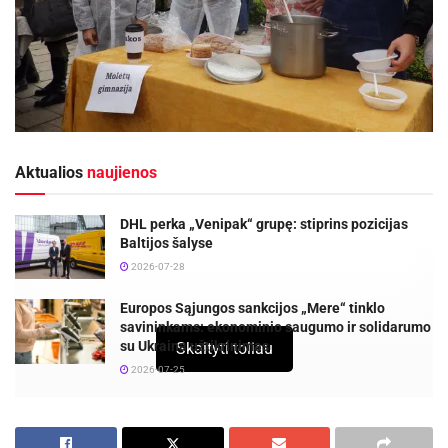
Aktualios
naujienos
DHL perka „Venipak“ grupę: stiprins pozicijas
Baltijos šalyse
2026-07-28
Europos Sąjungos sankcijos „Mere“ tinklo
savininkams: ekonominio saugumo ir solidarumo
su Ukraina užtikrinimas
Skaityti toliau
2026-07-25
AKCIJA SAVANORIŲ SRIUBA