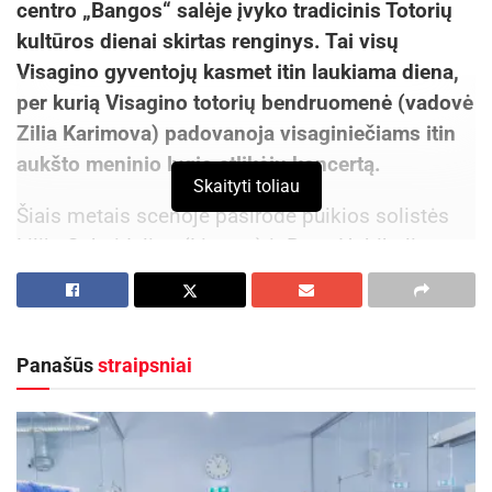
centro „Bangos“ salėje įvyko tradicinis Totorių
kultūros dienai skirtas renginys. Tai visų
Visagino gyventojų kasmet itin laukiama diena,
per kurią Visagino totorių bendruomenė (vadovė
Zilia Karimova) padovanoja visaginiečiams itin
aukšto meninio lygio atlikėjų koncertą.
Skaityti toliau
Šiais metais scenoje pasirodė puikios solistės
Lilija Gubaidulina (Lietuva) ir Roza Habibulina
(Rusija). Greta šių profesionalių vokalisčių
scenoje pasirodė ir Visagino kultūros centro
šeštadieninės totorių klasės mokiniai bei mėgėjų
Panašūs
straipsniai
meno kolektyvas „Miras“ (vadovė Irina
Zacharenko). Buvo itin malonu klausytis ne tik
profesionaliai atliekamų kūrinių, bet ir lyg
švelnus upelis čiurlenančios totorių kalbos.