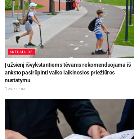
AKTUALIJOS
Į užsienį išvykstantiems tėvams rekomenduojama iš
anksto pasirūpinti vaiko laikinosios priežiūros
nustatymu
2026-07-03