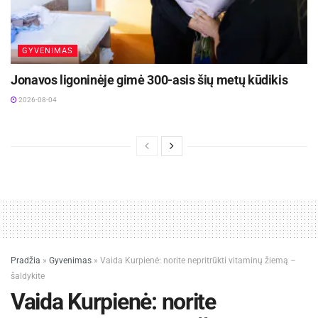
GYVENIMAS
Jonavos ligoninėje gimė 300-asis šių metų kūdikis
2026-08-04
Pradžia
»
Gyvenimas
»
Vaida Kurpienė: norite nepritrūkti vitaminų žiemą –
šaldykite
Vaida Kurpienė: norite