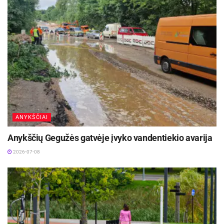
ANYKŠČIAI
Anykščių Gegužės gatvėje įvyko vandentiekio avarija
2026-07-08