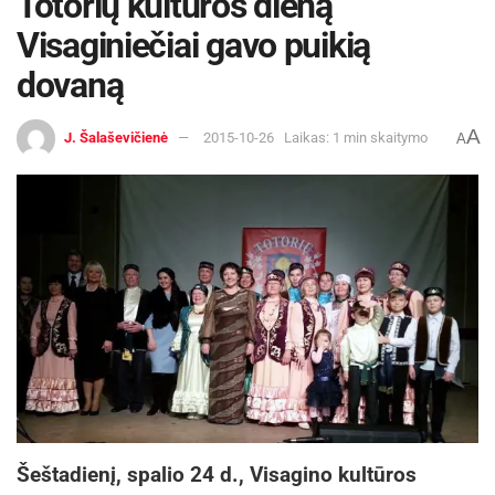
Totorių kultūros dieną
Visaginiečiai gavo puikią
dovaną
A
J. Šalaševičienė
2015-10-26
Laikas: 1 min skaitymo
A
Šeštadienį, spalio 24 d., Visagino kultūros