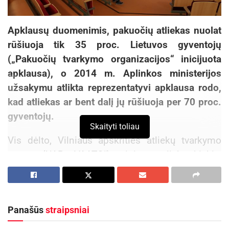
Apklausų duomenimis, pakuočių atliekas nuolat
rūšiuoja tik 35 proc. Lietuvos gyventojų
(„Pakuočių tvarkymo organizacijos“ inicijuota
apklausa), o 2014 m. Aplinkos ministerijos
užsakymu atlikta reprezentatyvi apklausa rodo,
kad atliekas ar bent dalį jų rūšiuoja per 70 proc.
gyventojų.
Skaityti toliau
Vis dėlto, Vilniaus apskrities atliekų tvarkymo
centro (UAB „VAATC“) teigimu, atliekų kiekis,
patenkantis į Kazokiškių sąvartyną iš Vilniaus
regiono savivaldybių, mažėja labai neženkliai.
Kaip pasakojo VAATC Plėtros tarnybos Plėtros
Panašūs
straipsniai
skyriaus vadovė Rasa Pajarskienė, siekiant jį
sumažinti imamasi įvairių priemonių: „Šiuo metu