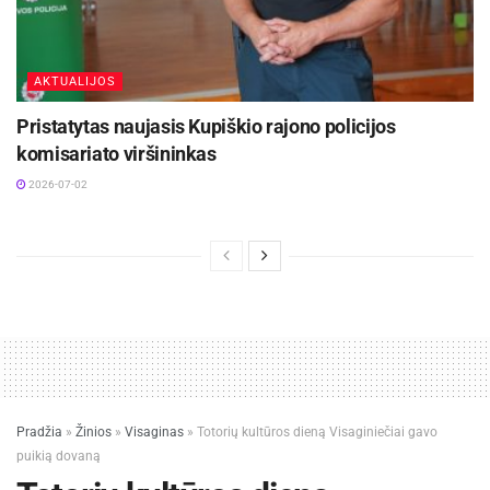
AKTUALIJOS
Pristatytas naujasis Kupiškio rajono policijos
komisariato viršininkas
2026-07-02
Pradžia
»
Žinios
»
Visaginas
»
Totorių kultūros dieną Visaginiečiai gavo
puikią dovaną