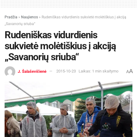
Pradžia
»
Naujienos
»
Rudeniškas vidurdienis sukvietė molėtiškius į akciją
„Savanorių sriuba“
Rudeniškas vidurdienis
sukvietė molėtiškius į akciją
„Savanorių sriuba“
A
J. Šalaševičienė
2015-10-23
Laikas: 1 min skaitymo
A