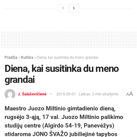
Pradžia
»
Kultūra
»
Diena, kai susitinka du meno grandai
Diena, kai susitinka du meno
grandai
A
J. Šalaševičienė
2015-09-01
Laikas: 2 min skaitymo
A
Maestro Juozo Miltinio gimtadienio dieną,
rugsėjo 3-ąją, 17 val. Juozo Miltinio palikimo
studijų centre (Algirdo 54-19, Panevėžys)
atidaroma JONO ŠVAŽO jubiliejinė tapybos