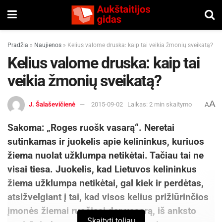
Pradžia
»
Naujienos
»
Kelius valome druska: kaip tai veikia žmonių sveikatą?
Kelius valome druska: kaip tai
veikia žmonių sveikatą?
A
J. Šalaševičienė
2015-09-02
Laikas: 2 min skaitymo
A
Sakoma: „Roges ruošk vasarą“. Neretai
sutinkamas ir juokelis apie kelininkus, kuriuos
žiema nuolat užklumpa netikėtai. Tačiau tai ne
visai tiesa. Juokelis, kad Lietuvos kelininkus
žiema užklumpa netikėtai, gal kiek ir perdėtas,
atsižvelgiant į tai, kad visos kelius prižiūrinčios
įmonės žiemai ruošiasi dar vasarą, iš anksto
Skaityti toliau