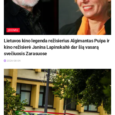
ĮDOMU
Lietuvos kino legenda režisierius Algimantas Puipa ir
kino režisierė Janina Lapinskaitė dar šią vasarą
svečiuosis Zarasuose
2026-08-04