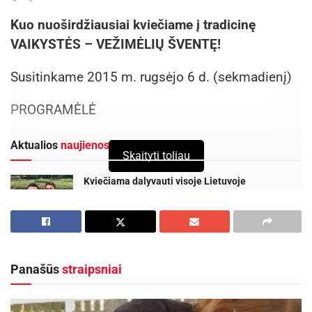
Kuo nuoširdžiausiai kviečiame į tradicinę
VAIKYSTĖS – VEŽIMĖLIŲ ŠVENTĘ!
Susitinkame 2015 m. rugsėjo 6 d. (sekmadienį)
PROGRAMĖLĖ
Aktualios
naujienos
Skaityti toliau
Kviečiama dalyvauti visoje Lietuvoje
vykstančiame konkurse „Tvari Lietuva“
2026-08-07
Prasidėjo Respublikinis tapytojų pleneras
„Kėdainiai abipus Nevėžio“!
Panašūs
straipsniai
2026-08-07