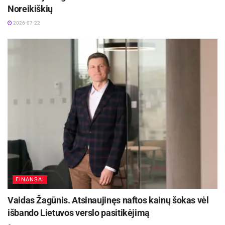
daugiau nei 4550 vaikų.
Noreikiškių
2026-07-22
FINANSAI
Vaidas Žagūnis. Atsinaujinęs naftos kainų šokas vėl
išbando Lietuvos verslo pasitikėjimą