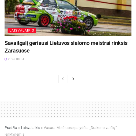
LAISVALAIKIS
Savaitgalį geriausi Lietuvos slalomo meistrai rinksis
Zarasuose
2026-08-04
Pradžia
»
Laisvalaikis
»
Vasara Molėtuose palydėta „Drakono valčių”
lenktynėmis