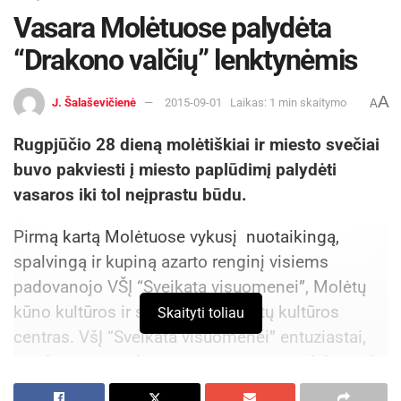
Vasara Molėtuose palydėta
“Drakono valčių” lenktynėmis
A
J. Šalaševičienė
2015-09-01
Laikas: 1 min skaitymo
A
Rugpjūčio 28 dieną molėtiškiai ir miesto svečiai
buvo pakviesti į miesto paplūdimį palydėti
vasaros iki tol neįprastu būdu.
Pirmą kartą Molėtuose vykusį nuotaikingą,
spalvingą ir kupiną azarto renginį visiems
padovanojo VŠĮ “Sveikata visuomenei”, Molėtų
kūno kultūros ir sporto bei Molėtų kultūros
Skaityti toliau
centras. VšĮ “Sveikata visuomenei” entuziastai,
vandens sporto ir pramogų propaguotojai, rengia
“Drakono valčių” festivalį ir keliauja per Lietuvos