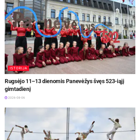
ISTORIJA
Rugsėjo 11–13 dienomis Panevėžys švęs 523-iąjį
gimtadienį
2026-08-06