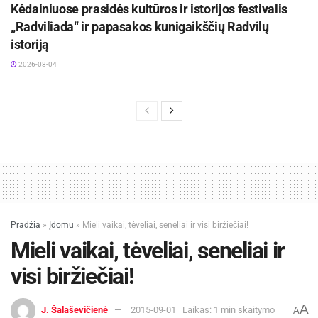
Kėdainiuose prasidės kultūros ir istorijos festivalis
„Radviliada“ ir papasakos kunigaikščių Radvilų
istoriją
2026-08-04
Pradžia
»
Įdomu
»
Mieli vaikai, tėveliai, seneliai ir visi biržiečiai!
Mieli vaikai, tėveliai, seneliai ir
visi biržiečiai!
A
J. Šalaševičienė
2015-09-01
Laikas: 1 min skaitymo
A