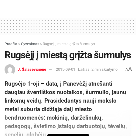
Pradžia
»
Gyvenimas
»
Rugsėjį į miestą grįžta šurmulys
Rugsėjį į miestą grįžta šurmulys
A
J. Šalaševičienė
2015-09-01
Laikas: 2 min skaitymo
A
Rugsėjo 1-oji – data, į Panevėžį atnešanti
daugiau šventiškos nuotaikos, šurmulio, jaunų
linksmų veidų. Prasidedantys nauji mokslo
metai suburia didžiąją dalį miesto
bendruomenės: mokinių, darželinukų,
pedagogų, švietimo įstaigų darbuotojų, tėvelių,
senelių, globėjų.