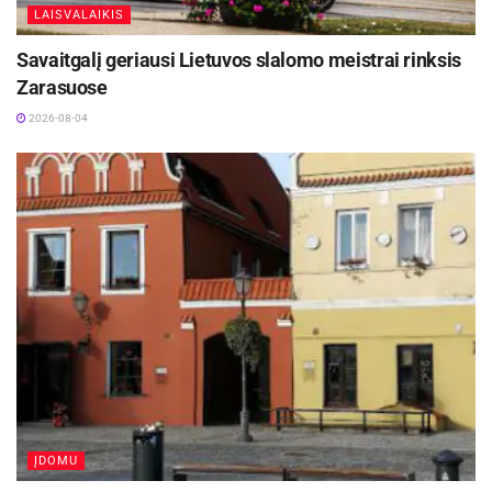
LAISVALAIKIS
Savaitgalį geriausi Lietuvos slalomo meistrai rinksis
Zarasuose
2026-08-04
ĮDOMU