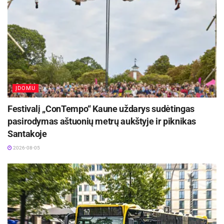
ĮDOMU
Festivalį „ConTempo“ Kaune uždarys sudėtingas
pasirodymas aštuonių metrų aukštyje ir piknikas
Santakoje
2026-08-05